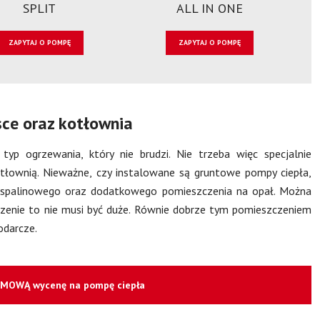
SPLIT
ALL IN ONE
ZAPYTAJ O POMPĘ
ZAPYTAJ O POMPĘ
sce oraz kotłownia
yp ogrzewania, który nie brudzi. Nie trzeba więc specjalnie
łownią. Nieważne, czy instalowane są gruntowe pompy ciepła,
 spalinowego oraz dodatkowego pomieszczenia na opał. Można
enie to nie musi być duże. Równie dobrze tym pomieszczeniem
odarcze.
RMOWĄ wycenę na pompę ciepła