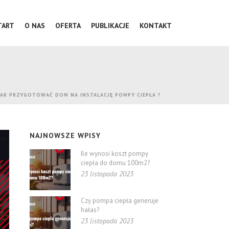
TART
O NAS
OFERTA
PUBLIKACJE
KONTAKT
JAK PRZYGOTOWAĆ DOM NA INSTALACJĘ POMPY CIEPŁA ?
NAJNOWSZE WPISY
Ile wynosi koszt pompy
ciepła do domu 100m2?
23 listopada 2023
Czy pompa ciepła generuje
hałas?
23 listopada 2023