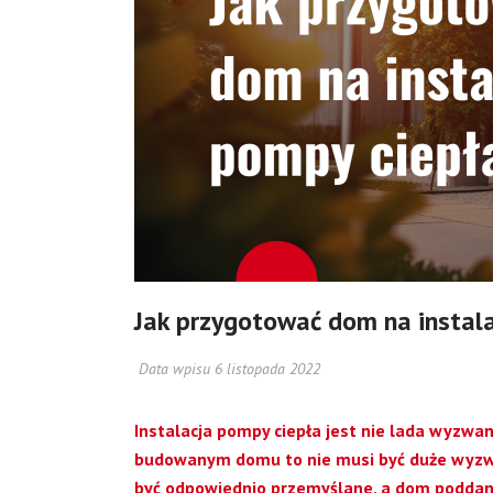
Jak przygotować dom na instala
Data wpisu 6 listopada 2022
Instalacja pompy ciepła jest nie lada wyzwa
budowanym domu to nie musi być duże wyzwa
być odpowiednio przemyślane, a dom poddany