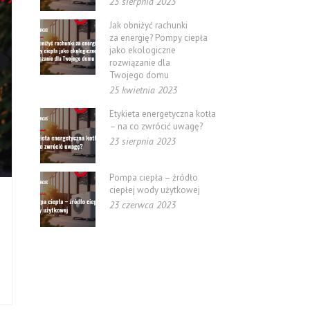
23 sierpnia 2023
Jak obniżyć rachunki
za energię? Pompy ciepła
jako ekologiczne
rozwiązanie dla
Twojego domu
25 kwietnia 2023
Etykieta energetyczna kotła
– na co zwrócić uwagę?
23 sierpnia 2023
Pompa ciepła – źródło
ciepłej wody użytkowej
23 czerwca 2023