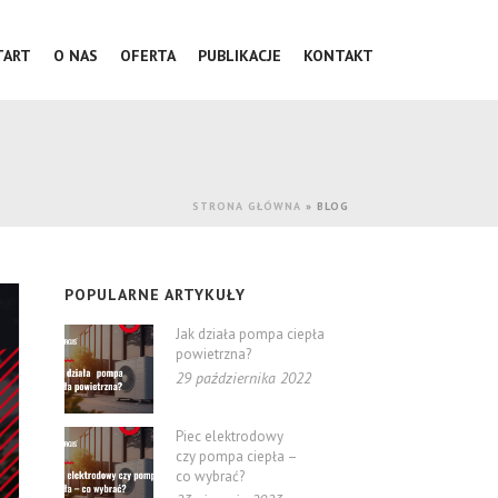
TART
O NAS
OFERTA
PUBLIKACJE
KONTAKT
STRONA GŁÓWNA
»
BLOG
POPULARNE ARTYKUŁY
Jak działa pompa ciepła
powietrzna?
29 października 2022
Piec elektrodowy
czy pompa ciepła –
co wybrać?