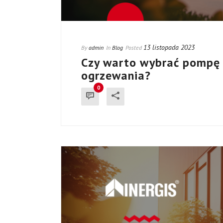
13 listopada 2023
By
admin
In
Blog
Posted
Czy warto wybrać pompę c
ogrzewania?
0