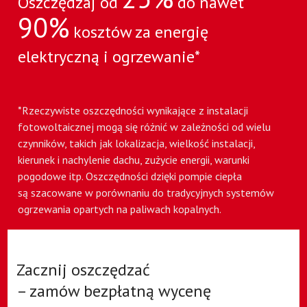
Oszczędzaj od
do nawet
90%
kosztów za energię
elektryczną i ogrzewanie*
*Rzeczywiste oszczędności wynikające z instalacji
fotowoltaicznej mogą się różnić w zależności od wielu
czynników, takich jak lokalizacja, wielkość instalacji,
kierunek i nachylenie dachu, zużycie energii, warunki
pogodowe itp. Oszczędności dzięki pompie ciepła
są szacowane w porównaniu do tradycyjnych systemów
ogrzewania opartych na paliwach kopalnych.
Zacznij oszczędzać
– zamów bezpłatną wycenę