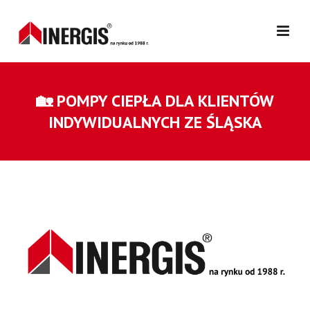
🏡 POMPY CIEPŁA DLA KLIENTÓW
INDYWIDUALNYCH ZE ŚLĄSKA