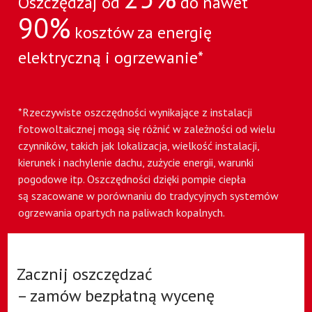
Oszczędzaj od
do nawet
90%
kosztów za energię
elektryczną i ogrzewanie*
*Rzeczywiste oszczędności wynikające z instalacji
fotowoltaicznej mogą się różnić w zależności od wielu
czynników, takich jak lokalizacja, wielkość instalacji,
kierunek i nachylenie dachu, zużycie energii, warunki
pogodowe itp. Oszczędności dzięki pompie ciepła
są szacowane w porównaniu do tradycyjnych systemów
ogrzewania opartych na paliwach kopalnych.
Zacznij oszczędzać
– zamów bezpłatną wycenę