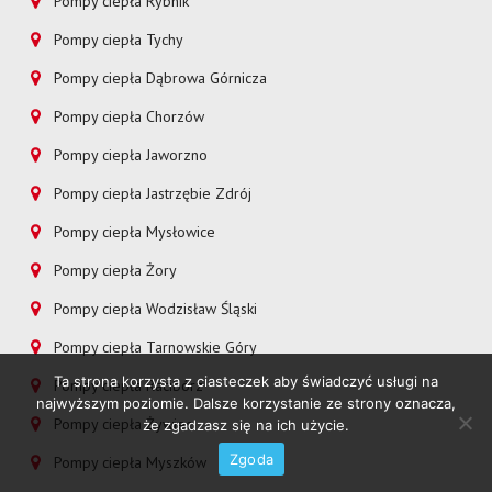
Pompy ciepła Rybnik
Pompy ciepła Tychy
Pompy ciepła Dąbrowa Górnicza
Pompy ciepła Chorzów
Pompy ciepła Jaworzno
Pompy ciepła Jastrzębie Zdrój
Pompy ciepła Mysłowice
Pompy ciepła Żory
Pompy ciepła Wodzisław Śląski
Pompy ciepła Tarnowskie Góry
Ta strona korzysta z ciasteczek aby świadczyć usługi na
Pompy ciepła Racibórz
najwyższym poziomie. Dalsze korzystanie ze strony oznacza,
Pompy ciepła Żywiec
że zgadzasz się na ich użycie.
Zgoda
Pompy ciepła Myszków