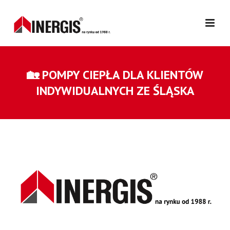
🏡 POMPY CIEPŁA DLA KLIENTÓW
INDYWIDUALNYCH ZE ŚLĄSKA