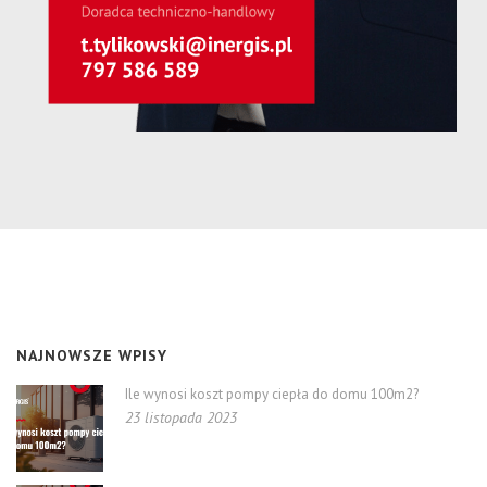
NAJNOWSZE WPISY
Ile wynosi koszt pompy ciepła do domu 100m2?
23 listopada 2023