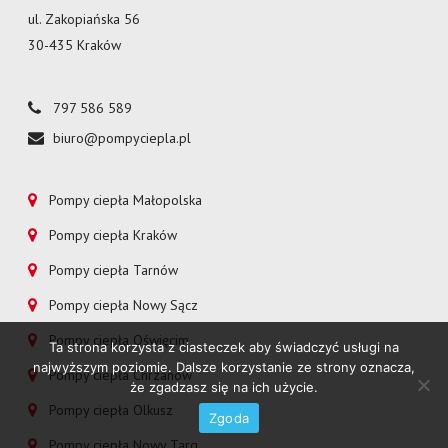
ul. Zakopiańska 56
30-435 Kraków
797 586 589
biuro@pompyciepla.pl
Pompy ciepła Małopolska
Pompy ciepła Kraków
Pompy ciepła Tarnów
Pompy ciepła Nowy Sącz
Pompy ciepła Oświęcim
Ta strona korzysta z ciasteczek aby świadczyć usługi na
najwyższym poziomie. Dalsze korzystanie ze strony oznacza,
Pompy ciepła Chrzanów
że zgadzasz się na ich użycie.
Pompy ciepła Olkusz
Zgoda
Pompy ciepła Nowy Targ