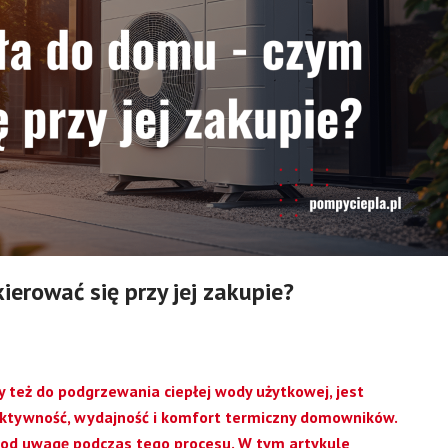
erować się przy jej zakupie?
y też do podgrzewania ciepłej wody użytkowej, jest
ktywność, wydajność i komfort termiczny domowników.
ć pod uwagę podczas tego procesu. W tym artykule