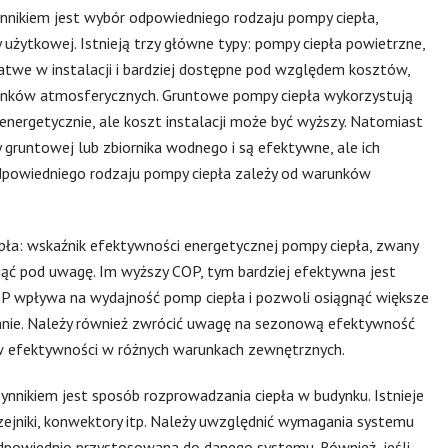
nikiem jest wybór odpowiedniego rodzaju pompy ciepła,
 użytkowej. Istnieją trzy główne typy: pompy ciepła powietrzne,
atwe w instalacji i bardziej dostępne pod względem kosztów,
runków atmosferycznych. Gruntowe pompy ciepła wykorzystują
 energetycznie, ale koszt instalacji może być wyższy. Natomiast
runtowej lub zbiornika wodnego i są efektywne, ale ich
odpowiedniego rodzaju pompy ciepła zależy od warunków
a: wskaźnik efektywności energetycznej pompy ciepła, zwany
iąć pod uwagę. Im wyższy COP, tym bardziej efektywna jest
P wpływa na wydajność pomp ciepła i pozwoli osiągnąć większe
ewanie. Należy również zwrócić uwagę na sezonową efektywność
 w efektywności w różnych warunkach zewnętrznych.
nikiem jest sposób rozprowadzania ciepła w budynku. Istnieje
rzejniki, konwektory itp. Należy uwzględnić wymagania systemu
 odpowiednio przystosowana do danego systemu. Również, jeśli