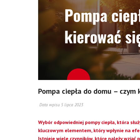
Pompa ciepła do domu – czym ki
Data wpisu 5 lipca 2023
Wybór odpowiedniej pompy ciepła, która służ
kluczowym elementem, który wpłynie na efe
Istnieje wiele czynników, które należy wzią