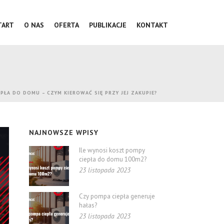
TART
O NAS
OFERTA
PUBLIKACJE
KONTAKT
PŁA DO DOMU – CZYM KIEROWAĆ SIĘ PRZY JEJ ZAKUPIE?
NAJNOWSZE WPISY
Ile wynosi koszt pompy
ciepła do domu 100m2?
23 listopada 2023
Czy pompa ciepła generuje
hałas?
23 listopada 2023