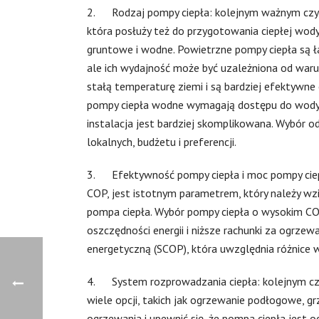
2. Rodzaj pompy ciepła: kolejnym ważnym czyn
która posłuży też do przygotowania ciepłej wody
gruntowe i wodne. Powietrzne pompy ciepła są ł
ale ich wydajność może być uzależniona od wa
stałą temperaturę ziemi i są bardziej efektywne
pompy ciepła wodne wymagają dostępu do wody g
instalacja jest bardziej skomplikowana. Wybór 
lokalnych, budżetu i preferencji.
3. Efektywność pompy ciepła i moc pompy ciepł
COP, jest istotnym parametrem, który należy wz
pompa ciepła. Wybór pompy ciepła o wysokim CO
oszczędności energii i niższe rachunki za ogrz
energetyczną (SCOP), która uwzględnia różnice
4. System rozprowadzania ciepła: kolejnym czyn
wiele opcji, takich jak ogrzewanie podłogowe, g
ogrzewania i upewnić się, że pompa ciepła jest