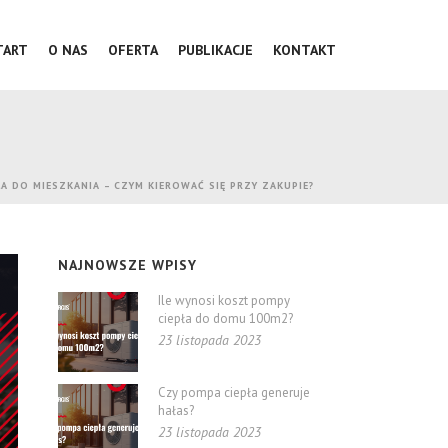
TART
O NAS
OFERTA
PUBLIKACJE
KONTAKT
A DO MIESZKANIA – CZYM KIEROWAĆ SIĘ PRZY ZAKUPIE?
NAJNOWSZE WPISY
Ile wynosi koszt pompy
ciepła do domu 100m2?
23 listopada 2023
Czy pompa ciepła generuje
hałas?
23 listopada 2023