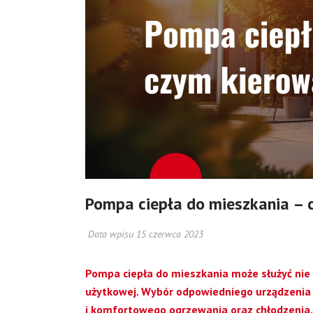
Pompa ciepła do mieszkania – c
Data wpisu 15 czerwca 2023
Pompa ciepła do mieszkania może służyć nie 
użytkowej. Wybór odpowiedniego urządzeni
i komfortowego ogrzewania oraz chłodzenia