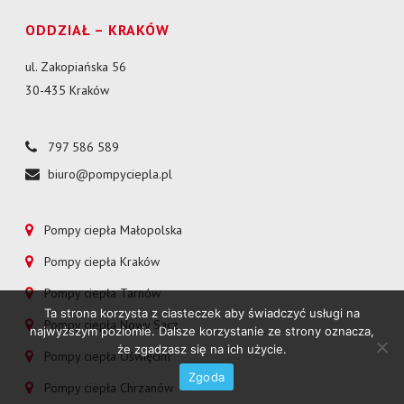
ODDZIAŁ – KRAKÓW
ul. Zakopiańska 56
30-435 Kraków
797 586 589
biuro@pompyciepla.pl
Pompy ciepła Małopolska
Pompy ciepła Kraków
Pompy ciepła Tarnów
Ta strona korzysta z ciasteczek aby świadczyć usługi na
Pompy ciepła Nowy Sącz
najwyższym poziomie. Dalsze korzystanie ze strony oznacza,
że zgadzasz się na ich użycie.
Pompy ciepła Oświęcim
Zgoda
Pompy ciepła Chrzanów