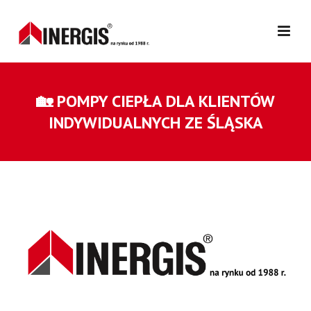
🏡 POMPY CIEPŁA DLA KLIENTÓW
INDYWIDUALNYCH ZE ŚLĄSKA