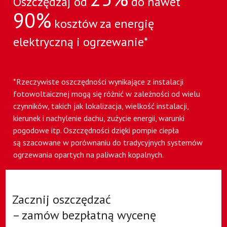
Oszczędzaj od
do nawet
90%
kosztów za energię
elektryczną i ogrzewanie*
*Rzeczywiste oszczędności wynikające z instalacji
fotowoltaicznej mogą się różnić w zależności od wielu
czynników, takich jak lokalizacja, wielkość instalacji,
kierunek i nachylenie dachu, zużycie energii, warunki
pogodowe itp. Oszczędności dzięki pompie ciepła
są szacowane w porównaniu do tradycyjnych systemów
ogrzewania opartych na paliwach kopalnych.
Zacznij oszczędzać
– zamów bezpłatną wycenę