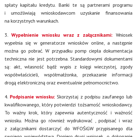
spłaty kapitału kredytu. Banki te są partnerami programu
i umożliwiają wnioskodawcom uzyskanie finansowania
na korzystnych warunkach.
3.
Wypełnienie wniosku wraz z załącznikami:
Wniosek
wypełnia się w generatorze wniosków online, a następnie
można go pobrać. W przypadku pomp ciepła dokumentacja
techniczna nie jest potrzebna. Standardowymi dokumentami
są: akt, własność bądź wypis z księgi wieczystej, zgody
współwłaścicieli, współmałżonka, przekazanie informacji
drogą elektroniczną oraz ewentualnie pełnomocnictwo.
4.
Podpisanie wniosku:
Skorzystaj z podpisu zaufanego lub
kwalifikowanego, który potwierdzi tożsamość wnioskodawcy.
To ważny krok, który zapewnia autentyczność i ważność
wniosku. Można go również wydrukować , podpisać i wraz
z załącznikami dostarczyć do WFOŚiGW przypisanego dla
swojego województwa. Dopiero drugi wniosek „o dokonanie