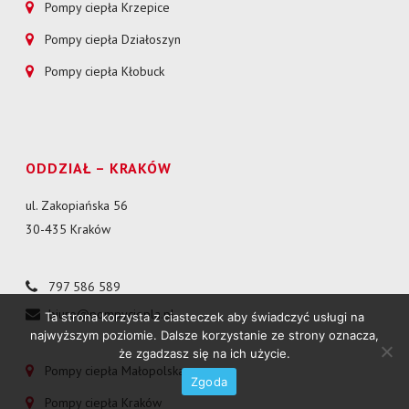
Pompy ciepła Krzepice
Pompy ciepła Działoszyn
Pompy ciepła Kłobuck
ODDZIAŁ – KRAKÓW
ul. Zakopiańska 56
30-435 Kraków
797 586 589
biuro@pompyciepla.pl
Ta strona korzysta z ciasteczek aby świadczyć usługi na
najwyższym poziomie. Dalsze korzystanie ze strony oznacza,
że zgadzasz się na ich użycie.
Pompy ciepła Małopolska
Zgoda
Pompy ciepła Kraków