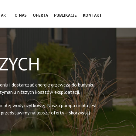
TART
O NAS
OFERTA
PUBLIKACJE
KONTAKT
RZYCH
iu i dostarczać energię grzewczą do budynku.
zymaniu niższych kosztów eksploatacji.
iepłej wody użytkowej. Nasza pompa ciepła jest
rzedstawimy najlepsze oferty – skorzystaj