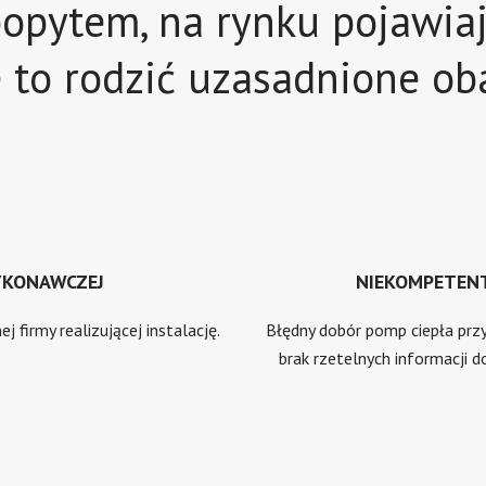
opytem, na rynku pojawiają
to rodzić uzasadnione oba
YKONAWCZEJ
NIEKOMPETEN
firmy realizującej instalację.
Błędny dobór pomp ciepła prz
brak rzetelnych informacji d